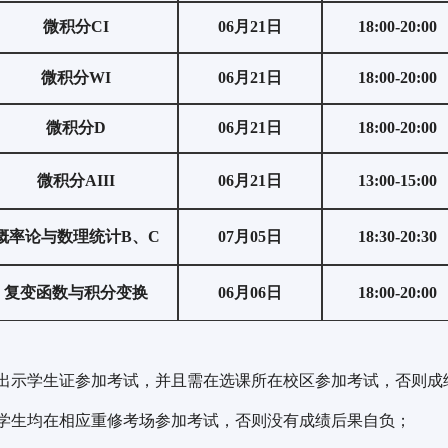
微积分CI
06
月
21
日
18
:
00
-
20
:
00
微积分WI
06
月
21
日
18
:
00
-
20
:
00
微积分D
06
月
21
日
18
:
00
-
20
:
00
微积分AIII
06
月
21
日
13
:
00
-
15
:
00
概率论与数理统计B、C
07
月
05
日
18
:
30
-
20
:
30
复变函数与积分变换
06
月
06
日
18
:
00
-
20
:
00
带出示学生证参加考试，并且需在选课所在校区参加考试，否则成
分学生均在相应重修考场参加考试，否则没有成绩后果自负；