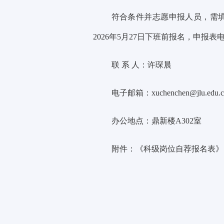
符合条件并志愿申报人员，需
2026年5
月
27
日下班前报名，申报表
联
系
人：
许琛晨
电子邮箱：
xuchenchen@jlu.edu.
办公地点：鼎新楼
A302
室
附件：《科级岗位自荐报名表》