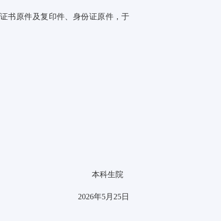
证书原件及复印件、身份证原件，于
本科生院
202
6
年
5
月
25
日