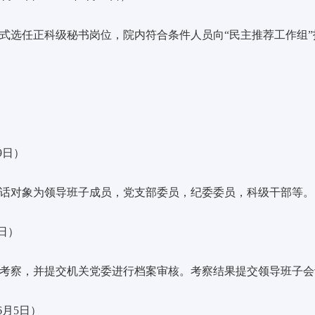
式选任正科级秘书岗位，院内符合条件人员向
“民主推荐工作组
9日）
话对象
为领
导班子成员，党支部委员，纪委委员，科级干部
等
。
日）
考察，
并提交机关党委进行档案审核。
考察结果提交领导班子会
6
月
5
日）