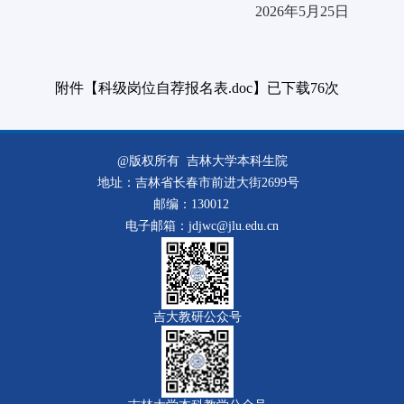
202
6
年
5
月
25
日
附件【
科级岗位自荐报名表.doc
】已下载
76
次
@版权所有 吉林大学本科生院
地址：吉林省长春市前进大街2699号
邮编：130012
电子邮箱：jdjwc@jlu.edu.cn
吉大教研公众号