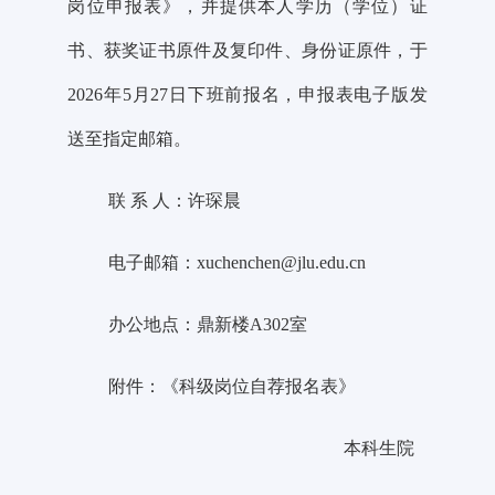
岗位申报表》，并提供本人学历（学位）证
书、获奖证书原件及复印件、身份证原件，于
2026年5
月
27
日下班前报名，申报表电子版发
送至指定邮箱。
联
系
人：
许琛晨
电子邮箱：
xuchenchen@jlu.edu.cn
办公地点：鼎新楼
A302
室
附件：《科级岗位自荐报名表》
本科生院